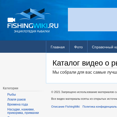
Главная
Фото
Справочный к
Каталог видео о 
Мы собрали для вас самые лучш
Категории
© 2021 Запрещено использование материалов сай
Рыбы
Все видео материалы взяты из открытых источн
Ловля раков
Времена года
Описание FishingWiki
Политика конфиденциаль
Насадки, наживки,
прикормка, приманки