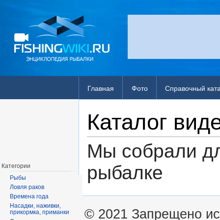
Главная
Фото
Справочный кат
Каталог вид
Мы собрали дл
рыбалке
Категории
Рыбы
Ловля раков
Времена года
Насадки, наживки,
© 2021 Запрещено ис
прикормка, приманки