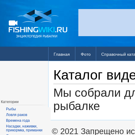
Главная
Фото
Справочный кат
Каталог вид
Мы собрали дл
рыбалке
Категории
Рыбы
Ловля раков
Времена года
Насадки, наживки,
© 2021 Запрещено ис
прикормка, приманки